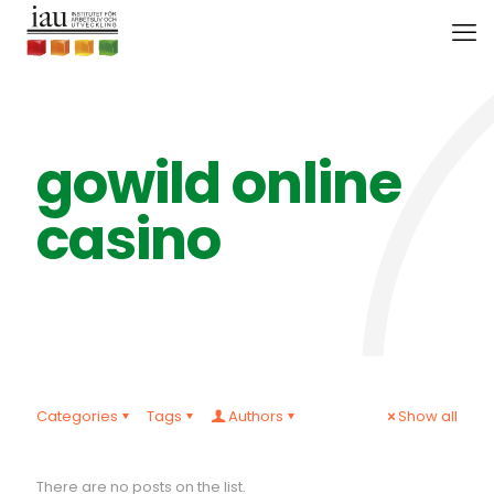
gowild online
casino
Categories
Tags
Authors
Show all
There are no posts on the list.