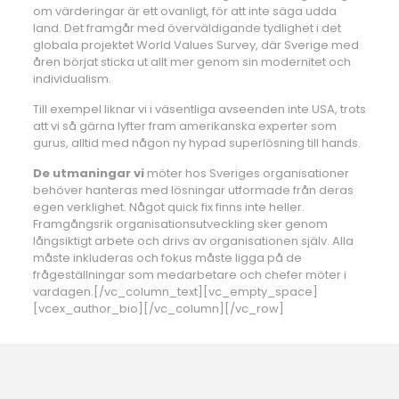
om värderingar är ett ovanligt, för att inte säga udda
land. Det framgår med överväldigande tydlighet i det
globala projektet World Values Survey, där Sverige med
åren börjat sticka ut allt mer genom sin modernitet och
individualism.
Till exempel liknar vi i väsentliga avseenden inte USA, trots
att vi så gärna lyfter fram amerikanska experter som
gurus, alltid med någon ny hypad superlösning till hands.
De utmaningar vi
möter hos Sveriges organisationer
behöver hanteras med lösningar utformade från deras
egen verklighet. Något quick fix finns inte heller.
Framgångsrik organisationsutveckling sker genom
långsiktigt arbete och drivs av organisationen själv. Alla
måste inkluderas och fokus måste ligga på de
frågeställningar som medarbetare och chefer möter i
vardagen.[/vc_column_text][vc_empty_space]
[vcex_author_bio][/vc_column][/vc_row]