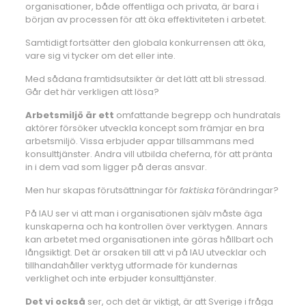
organisationer, både offentliga och privata, är bara i
början av processen för att öka effektiviteten i arbetet.
Samtidigt fortsätter den globala konkurrensen att öka,
vare sig vi tycker om det eller inte.
Med sådana framtidsutsikter är det lätt att bli stressad.
Går det här verkligen att lösa?
Arbetsmiljö är ett
omfattande begrepp och hundratals
aktörer försöker utveckla koncept som främjar en bra
arbetsmiljö. Vissa erbjuder appar tillsammans med
konsulttjänster. Andra vill utbilda cheferna, för att pränta
in i dem vad som ligger på deras ansvar.
Men hur skapas förutsättningar för
faktiska
förändringar?
På IAU ser vi att man i organisationen själv måste äga
kunskaperna och ha kontrollen över verktygen. Annars
kan arbetet med organisationen inte göras hållbart och
långsiktigt. Det är orsaken till att vi på IAU utvecklar och
tillhandahåller verktyg utformade för kundernas
verklighet och inte erbjuder konsulttjänster.
Det vi också
ser, och det är viktigt, är att Sverige i fråga