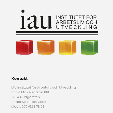
Kontakt
IAU Institutet för Arbetsliv och Utveckling
Sankt Mickelsgatan 188
129 44 Hägersten
anders@iau.services
Mobil: 070-528 78 98