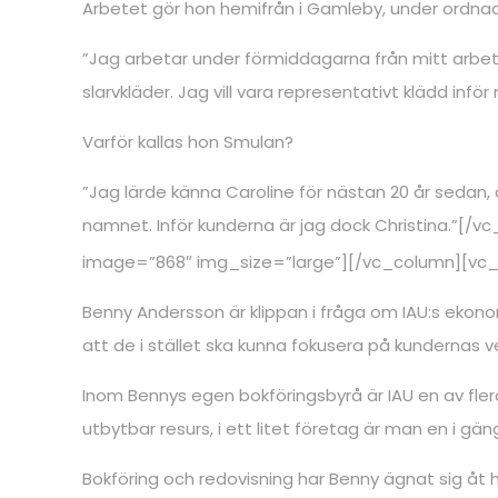
Arbetet gör hon hemifrån i Gamleby, under ordna
”Jag arbetar under förmiddagarna från mitt arbets
slarvkläder. Jag vill vara representativt klädd in
Varför kallas hon Smulan?
”Jag lärde känna Caroline för nästan 20 år sedan, 
namnet. Inför kunderna är jag dock Christina.”
image=”868″ img_size=”large”][/vc_column][vc
Benny Andersson är klippan i fråga om IAU:s ekonom
att de i stället ska kunna fokusera på kundernas 
Inom Bennys egen bokföringsbyrå är IAU en av flera 
utbytbar resurs, i ett litet företag är man en i 
Bokföring och redovisning har Benny ägnat sig åt h