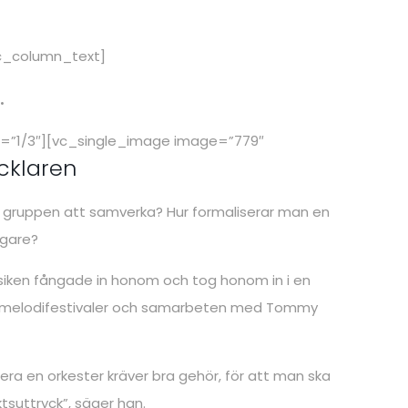
c_column_text]
.
h=”1/3″][vc_single_image image=”779″
cklaren
a i gruppen att samverka? Hur formaliserar man en
agare?
musiken fångade in honom och tog honom in i en
 och melodifestivaler och samarbeten med Tommy
ra en orkester kräver bra gehör, för att man ska
ktsuttryck”, säger han.