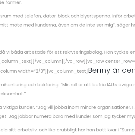
de former.
rum med telefon, dator, block och blyertspenna. Inför arbets
för mitt möte med kunderna, även om de inte ser mig”, säger h
då vi båda arbetade för ett rekryteringsbolag. Hon tyckte en 
[/vc_column_text][/vc_column][/vc_row][vc_row center_row
Benny är de
_column width=”2/3″][vc_column_text]
ihantering och bokföring. ”Min roll är att befria IAU:s övri
verksamhet.”
viktiga kunder. ”Jag vill jobba inom mindre organisationer. I
gänget. Jag jobbar numera bara med kunder som jag tycker my
ela sitt arbetsliv, och lika orubbligt har han bott kvar i ”Su