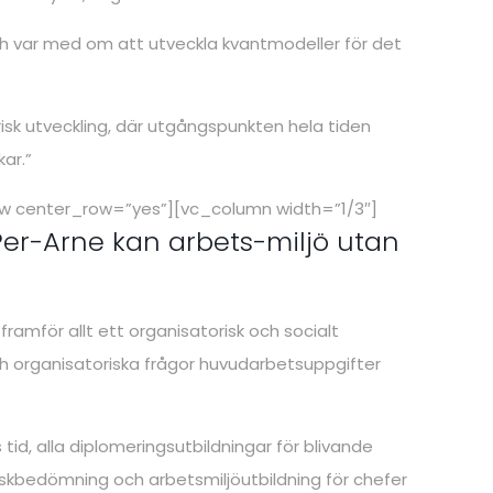
h var med om att utveckla kvantmodeller för det
orisk utveckling, där utgångspunkten hela tiden
ar.”
row center_row=”yes”][vc_column width=”1/3″]
Per-Arne kan arbets-miljö utan
framför allt ett organisatorisk och socialt
h organisatoriska frågor huvudarbetsuppgifter
tid, alla diplomeringsutbildningar för blivande
iskbedömning och arbetsmiljöutbildning för chefer