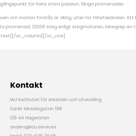
tgångspunkt för hans stora passion, långa promenader.
ven om motion förstås är viktig, utan för frihetskänslan. Att
ängsta promenad, 32000 steg enligt stegmätaren, inbegrep e
n_text][/vc_column][/vc_row]
Kontakt
IAU Institutet för Arbetsliv och Utveckling
Sankt Mickelsgatan 188
129 44 Hägersten
anders@iau.services
Mobil: 070-528 78 98