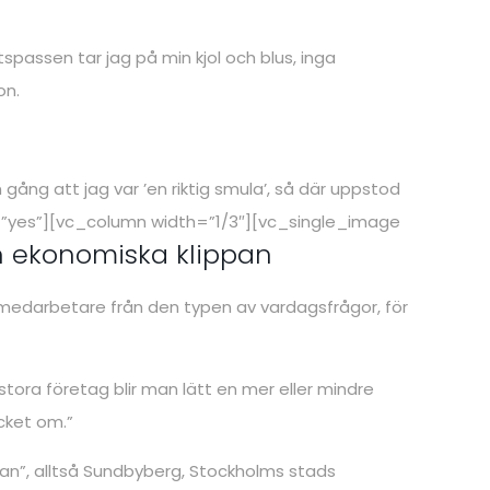
passen tar jag på min kjol och blus, inga
on.
gång att jag var ’en riktig smula’, så där uppstod
=”yes”][vc_column width=”1/3″][vc_single_image
n ekonomiska klippan
ga medarbetare från den typen av vardagsfrågor, för
 stora företag blir man lätt en mer eller mindre
cket om.”
mpan”, alltså Sundbyberg, Stockholms stads