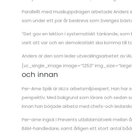
Parallellt med musikuppdragen arbetade Anders s
som under ett par år beskrevs som Sveriges bäs
”Det gav en lektion i systematiskt tänkande, som bl
varit att var och en demokratiskt ska komma till t
Anders är den som leder utvecklingsarbetet av 
[vc_single_image image=”1253″ img_size=”large
och innan
Per-Arne Spiik är IAU:s arbetsmiljöexpert. Han har
perspektiv. Med bakgrund som lärare och sedan so
innan han började arbeta med chefs-och ledarskap
Per-arne ingick i Prevents utbildarnätverk mellan å
BAM-handledare, samt årligen ett stort antal både