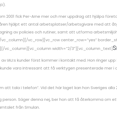
ö).
kom 2001 fick Per-Arne mer och mer uppdrag att hjälpa före
åren hjälpt ett antal arbetsplatser/arbetsgivare med att åt
tagning av policies och rutiner, samt att utforma arbetsmilj
/vc_column][/vc_row][vc_row center_row=”yes” border_sty
S
”][/vc_column][vc_column width=”2/3″][vc_column_text]
a av IAU:s kunder först kommer i kontakt med. Hon ringer u
 kunde vara intressant att få verktygen presenterade mer i d
att tala i telefon”. Vid det här laget kan hon Sveriges all
ig person. Säger denna nej, ber hon att få återkomma om ett 
amtalet från Smulan.