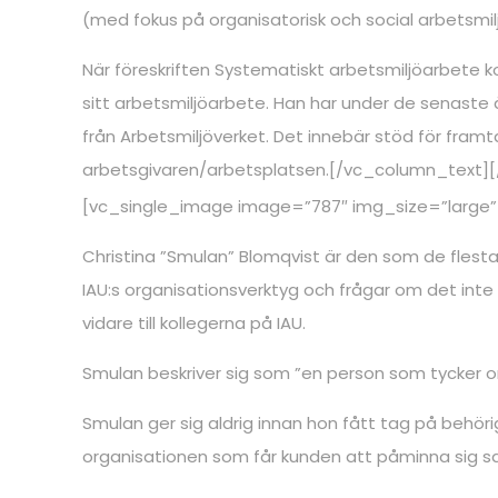
(med fokus på organisatorisk och social arbetsmilj
När föreskriften Systematiskt arbetsmiljöarbete 
sitt arbetsmiljöarbete. Han har under de senaste 
från Arbetsmiljöverket. Det innebär stöd för fram
arbetsgivaren/arbetsplatsen.[/vc_column_text][
[vc_single_image image=”787″ img_size=”large
Christina ”Smulan” Blomqvist är den som de flest
IAU:s organisationsverktyg och frågar om det inte
vidare till kollegerna på IAU.
Smulan beskriver sig som ”en person som tycker om 
Smulan ger sig aldrig innan hon fått tag på behör
organisationen som får kunden att påminna sig s