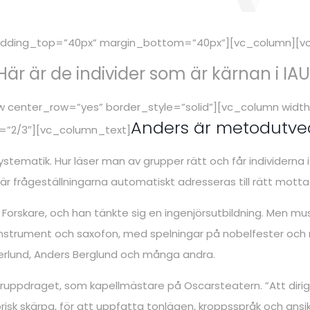
padding_top=”40px” margin_bottom=”40px”][vc_column][v
Här är de individer som är kärnan i IAU
 center_row=”yes” border_style=”solid”][vc_column widt
Anders är metodutve
=”2/3″][vc_column_text]
ystematik. Hur läser man av grupper rätt och får individern
r frågeställningarna automatiskt adresseras till rätt mott
a Forskare, och han tänkte sig en ingenjörsutbildning. Men 
viaturinstrument och saxofon, med spelningar på nobelfester
tterlund, Anders Berglund och många andra.
ruppdraget, som kapellmästare på Oscarsteatern. ”Att dirige
orisk skärpa, för att uppfatta tonlägen, kroppsspråk och ansi