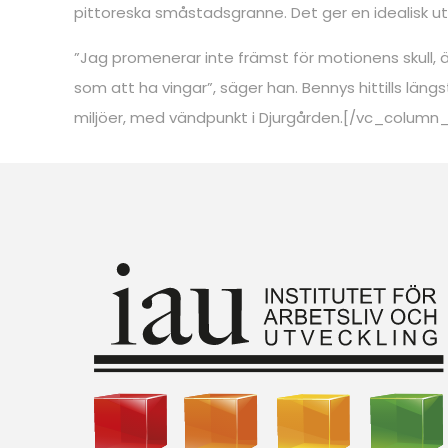
pittoreska småstadsgranne. Det ger en idealisk u
”Jag promenerar inte främst för motionens skull, ä
som att ha vingar”, säger han. Bennys hittills l
miljöer, med vändpunkt i Djurgården.[/vc_colum