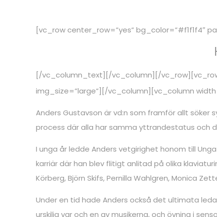
[vc_row center_row=”yes” bg_color=”#f1f1f4″ 
[/vc_column_text][/vc_column][/vc_row][vc_row
img_size=”large”][/vc_column][vc_column width
Anders Gustavson är vd:n som framför allt söker s
process där alla har samma yttrandestatus och dä
I unga år ledde Anders vetgirighet honom till Ung
karriär där han blev flitigt anlitad på olika kla
Körberg, Björn Skifs, Pernilla Wahlgren, Monica Ze
Under en tid hade Anders också det ultimata leda
urskilja var och en av musikerna, och övning i sens