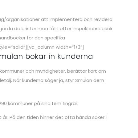
tag/organisationer att implementera och revidera
gärda de brister man fått efter inspektionsbesök
öhandböcker för den specifika
le=”solid”][vc_column width=”1/3″]
mulan bokar in kunderna
pp kommuner och myndigheter, berättar kort om
etalj. När kunderna säger ja, styr Smulan dem
a 290 kommuner på sina fem fingrar.
år. På den tiden hinner det ofta hända saker i