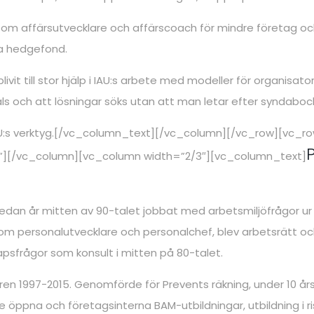
om affärsutvecklare och affärscoach för mindre företag oc
ta hedgefond.
ivit till stor hjälp i IAU:s arbete med modeller för organisat
als och att lösningar söks utan att man letar efter syndabock
IAU:s verktyg.[/vc_column_text][/vc_column][/vc_row][vc_
”][/vc_column][vc_column width=”2/3″][vc_column_text]
 sedan år mitten av 90-talet jobbat med arbetsmiljöfrågor ur 
m personalutvecklare och personalchef, blev arbetsrätt oc
sfrågor som konsult i mitten på 80-talet.
ren 1997-2015. Genomförde för Prevents räkning, under 10 års 
 öppna och företagsinterna BAM-utbildningar, utbildning i r