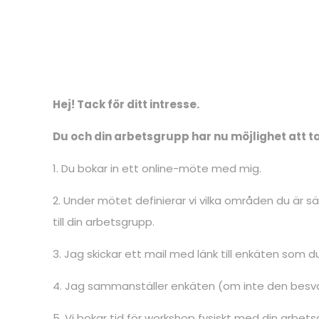
Hej! Tack för ditt intresse.
Du och din arbetsgrupp har nu möjlighet att ta 
1. Du bokar in ett online-möte med mig.
2. Under mötet definierar vi vilka områden du är sä
till din arbetsgrupp.
3. Jag skickar ett mail med länk till enkäten s
4. Jag sammanställer enkäten (om inte den besvar
5. Vi bokar tid för workshop fysiskt med din arbet