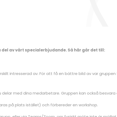
del av vårt specialerbjudande. Så här går det till:
rskilt intresserad av. För att få en bättre bild av var gruppe
om du delar med dina medarbetare. Gruppen kan också besva
as på plats istället) och förbereder en workshop.
sgrupp, eller via Teams/Zoom, om fysiskt möte inte är möjligt