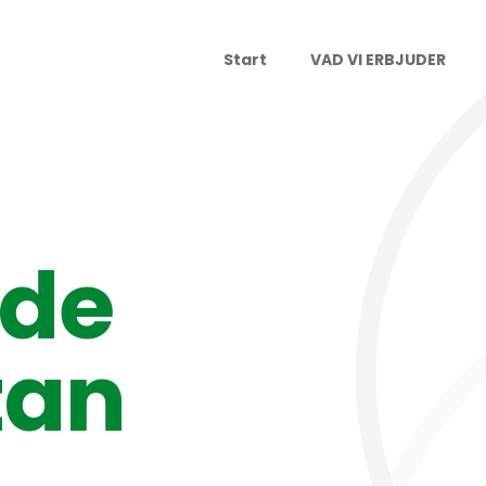
Start
VAD VI ERBJUDER
nde
tan